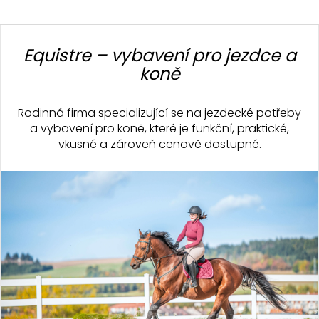
Z
á
Equistre – vybavení pro jezdce a
p
koně
a
t
Rodinná firma specializující se na jezdecké potřeby
í
a vybavení pro koně, které je funkční, praktické,
vkusné a zároveň cenově dostupné.