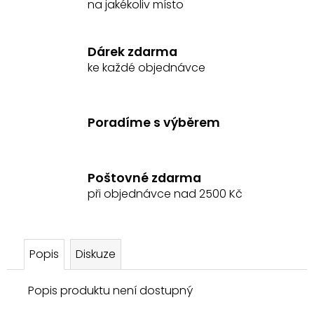
na jakékoliv místo
č
u
j
Dárek zdarma
e
ke každé objednávce
m
e
Poradíme s výběrem
ENTERO
MULGAT
PASTA
PROTI
KOLICE
Poštovné zdarma
při objednávce nad 2500 Kč
525
Kč
Popis
Diskuze
Popis produktu není dostupný