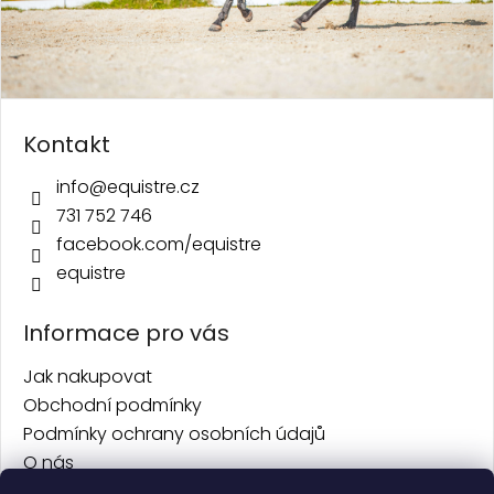
Kontakt
info
@
equistre.cz
731 752 746
facebook.com/equistre
equistre
Informace pro vás
Jak nakupovat
Obchodní podmínky
Podmínky ochrany osobních údajů
O nás
Kontakt