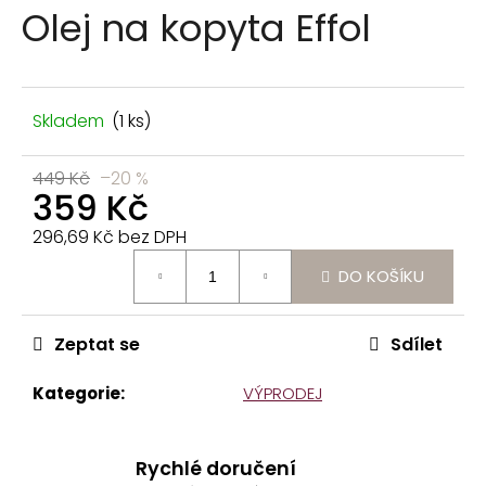
n
Olej na kopyta Effol
a
j
í
t
Skladem
(1 ks)
?
449 Kč
–20 %
359 Kč
296,69 Kč bez DPH
Měrná
DO KOŠÍKU
cena:
HLEDAT
Zeptat se
Sdílet
D
o
Kategorie
:
VÝPRODEJ
p
o
r
Rychlé doručení
u