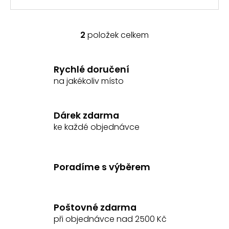
2
položek celkem
O
v
l
Rychlé doručení
á
na jakékoliv místo
d
a
c
Dárek zdarma
í
ke každé objednávce
p
r
v
k
Poradíme s výběrem
y
v
ý
Poštovné zdarma
p
při objednávce nad 2500 Kč
i