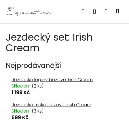
K
Přejít
na
o
Hledat
Nákupn
Me
Přihlášení
Zpět
Zpět
obsah
š
košík
í
k
C
Jezdecký set: Irish
o
Cream
p
o
t
Nejprodávanější
ř
e
Jezdecké legíny béžové: Irish Cream
b
Skladem
(2 ks)
1 199 Kč
u
j
Jezdecké tričko béžové: Irish Cream
e
Skladem
(3 ks)
t
699 Kč
e