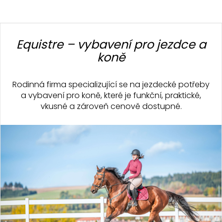
s
u
Z
á
Equistre – vybavení pro jezdce a
p
koně
a
t
Rodinná firma specializující se na jezdecké potřeby
í
a vybavení pro koně, které je funkční, praktické,
vkusné a zároveň cenově dostupné.