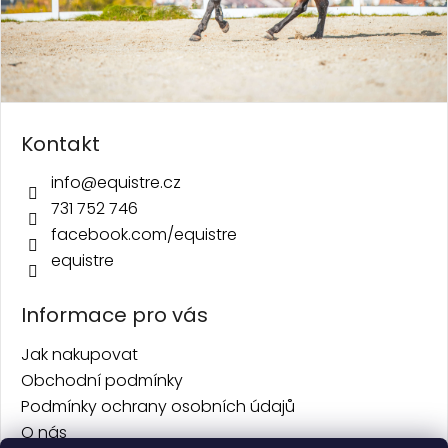
Kontakt
info
@
equistre.cz
731 752 746
facebook.com/equistre
equistre
Informace pro vás
Jak nakupovat
Obchodní podmínky
Podmínky ochrany osobních údajů
O nás