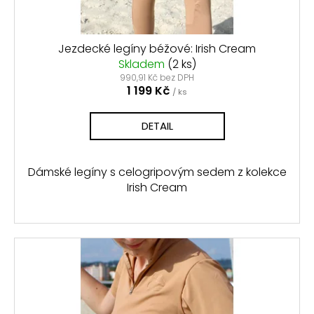
k
č
t
u
j
ů
Jezdecké legíny béžové: Irish Cream
e
Skladem
(2 ks)
m
990,91 Kč bez DPH
e
1 199 Kč
/ ks
DETAIL
NATAHOVACÍ
MASKA
FELIX
BÜHLER
Dámské legíny s celogripovým sedem z kolekce
535
Irish Cream
Kč
Původně:
669
Kč