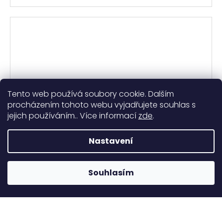
Tento web používá soubory cookie. Dalším
procházením tohoto webu vyjadřujete souhlas s
jejich používáním.. Více informací
zde
.
Nastavení
Souhlasím
Dámská mikina HORSE MAMA
Skladem
(3 ks)
1 073,55 Kč bez DPH
1 299 Kč
/ ks