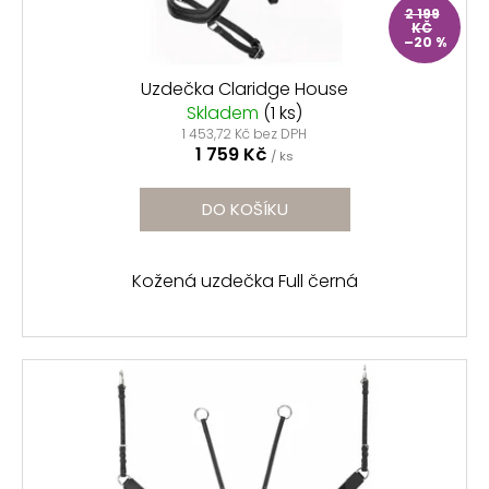
2 199
KČ
–20 %
Uzdečka Claridge House
Skladem
(1 ks)
1 453,72 Kč bez DPH
1 759 Kč
/ ks
DO KOŠÍKU
Kožená uzdečka Full černá