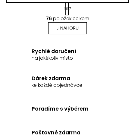
S
1
7
t
O
r
76
položek celkem
v
á
n
l
NAHORU
k
á
o
d
v
a
á
Rychlé doručení
c
n
na jakékoliv místo
í
í
p
r
Dárek zdarma
v
ke každé objednávce
k
y
v
ý
Poradíme s výběrem
p
i
s
Poštovné zdarma
u