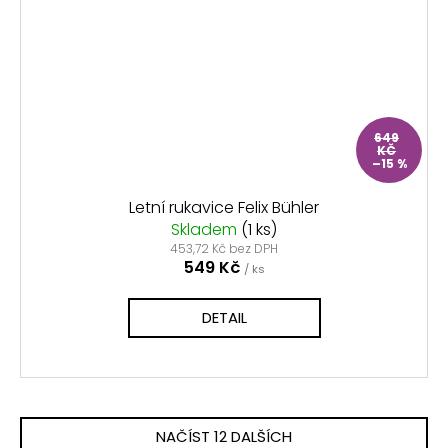
649
KČ
–15 %
Letní rukavice Felix Bühler
Skladem
(1 ks)
453,72 Kč bez DPH
549 Kč
/ ks
DETAIL
NAČÍST 12 DALŠÍCH