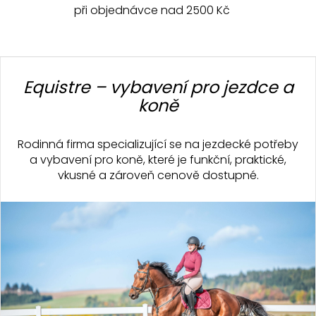
při objednávce nad 2500 Kč
Z
á
Equistre – vybavení pro jezdce a
p
koně
a
t
Rodinná firma specializující se na jezdecké potřeby
í
a vybavení pro koně, které je funkční, praktické,
vkusné a zároveň cenově dostupné.