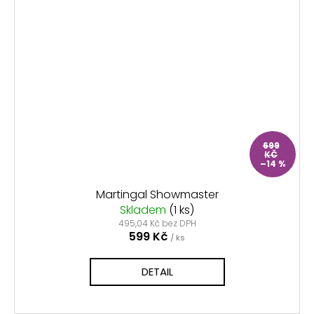
699
KČ
–14 %
Martingal Showmaster
Skladem
(1 ks)
495,04 Kč bez DPH
599 Kč
/ ks
DETAIL