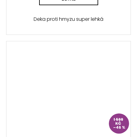
Deka proti hmyzu super lehká
1 599
KČ
–46 %