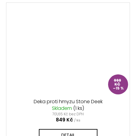
999
KČ
–15 %
Deka proti hmyzu Stone Deek
Skladem
(1 ks)
701,65 Kč bez DPH
849 Kč
/ ks
DETAIL