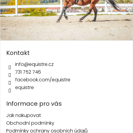
Kontakt
info
@
equistre.cz
731 752 746
facebook.com/equistre
equistre
Informace pro vás
Jak nakupovat
Obchodní podmínky
Podmínky ochrany osobních údajů