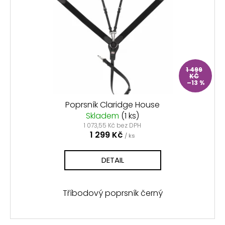
1 499
KČ
–13 %
Poprsník Claridge House
Skladem
(1 ks)
1 073,55 Kč bez DPH
1 299 Kč
/ ks
DETAIL
Tříbodový poprsník černý