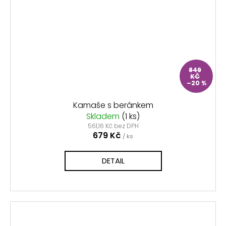
849
KČ
–20 %
Kamaše s beránkem
Skladem
(1 ks)
561,16 Kč bez DPH
679 Kč
/ ks
DETAIL