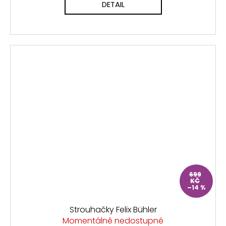
DETAIL
699
KČ
–14 %
Strouhačky Felix Bühler
Momentálně nedostupné