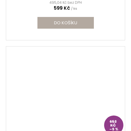
495,04 Kč bez DPH
599 Kč
/ ks
DO KOŠÍKU
653
KČ
–9 %