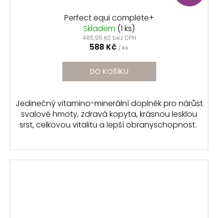
Perfect equi complete+
Skladem
(1 ks)
485,95 Kč bez DPH
588 Kč
/ ks
DO KOŠÍKU
Jedinečný vitamino-minerální doplněk pro nárůst
svalové hmoty, zdravá kopyta, krásnou lesklou
srst, celkovou vitalitu a lepší obranyschopnost.