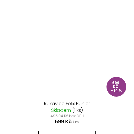
699
KČ
–14 %
Rukavice Felix Bühler
Skladem
(1 ks)
495,04 Kč bez DPH
599 Kč
/ ks