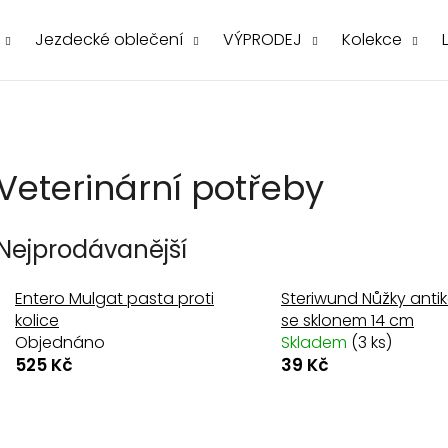
Jezdecké oblečení
VÝPRODEJ
Kolekce
Co potřebujete najít?
Veterinární potřeby
Nejprodávanější
Entero Mulgat pasta proti
Steriwund Nůžky anti
Doporučujeme
kolice
se sklonem 14 cm
Objednáno
Skladem
(3 ks)
525 Kč
39 Kč