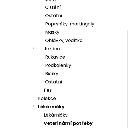
e
Čištění
l
DÁMSKÁ MIKINA HORSE MAMA
Ostatní
1 299 Kč
Poprsníky, martingaly
Masky
í
Ohlávky, vodítka
Jezdec
i
Rukavice
Podkolenky
Bičíky
Ostatní
Pes
Kolekce
Lékárničky
Lékárničky
Veterinární potřeby