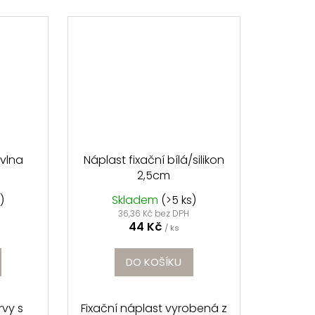
avlna
Náplast fixační bílá/silikon
2,5cm
)
Skladem
(>5 ks)
36,36 Kč bez DPH
44 Kč
/ ks
DO KOŠÍKU
rvy s
Fixační náplast vyrobená z