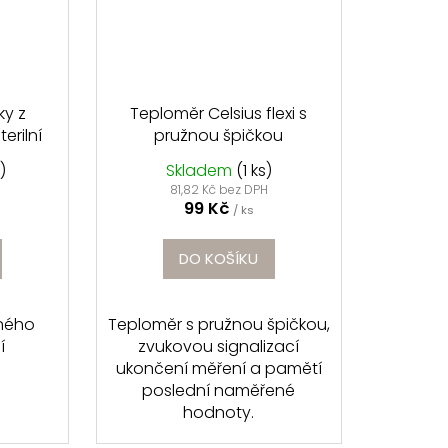
ky z
Teploměr Celsius flexi s
terilní
pružnou špičkou
)
Skladem
(1 ks)
81,82 Kč bez DPH
99 Kč
/ ks
DO KOŠÍKU
ného
Teploměr s pružnou špičkou,
í
zvukovou signalizací
ukončení měření a pamětí
poslední naměřené
hodnoty.