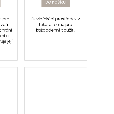
DO KOŠÍKU
el pro
Dezinfekční prostředek v
tváří
tekuté formě pro
 chrání
každodenní použití.
emi a
je její