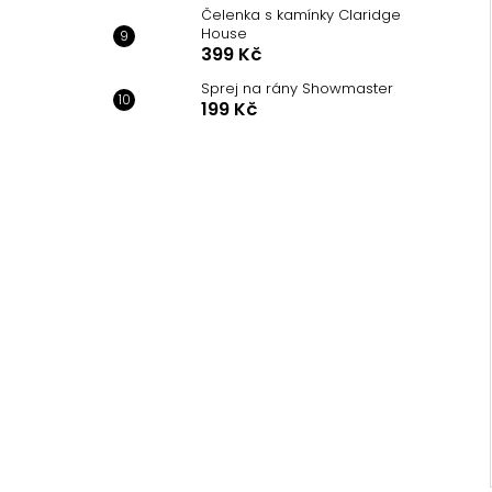
Čelenka s kamínky Claridge
House
399 Kč
Sprej na rány Showmaster
199 Kč