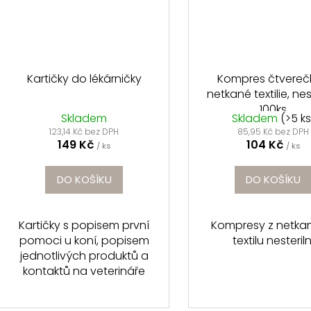
Kartičky do lékárničky
Kompres čtvereč
netkané textilie, nes
100ks
Skladem
Skladem
(>5 ks
123,14 Kč bez DPH
85,95 Kč bez DPH
149 Kč
104 Kč
/ ks
/ ks
DO KOŠÍKU
DO KOŠÍKU
Kartičky s popisem první
Kompresy z netka
pomoci u koní, popisem
textilu nesteriln
jednotlivých produktů a
kontaktů na veterináře