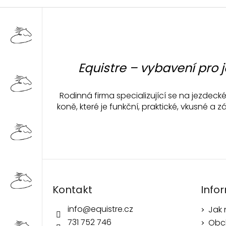
Z
á
p
a
t
Equistre – vybavení pro 
í
Rodinná firma specializující se na jezdec
koně, které je funkční, praktické, vkusné 
Kontakt
Info
info
@
equistre.cz
Jak
731 752 746
Obc