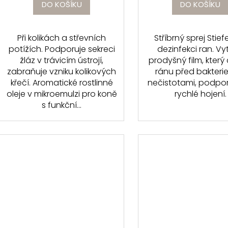
DO KOŠÍKU
DO KOŠÍKU
Při kolikách a střevních
Stříbrný sprej Stief
potížích. Podporuje sekreci
dezinfekci ran. Vy
žláz v trávicím ústrojí,
prodyšný film, který
zabraňuje vzniku kolikových
ránu před bakteri
křečí. Aromatické rostlinné
nečistotami, podporu
oleje v mikroemulzi pro koně
rychlé hojení.
s funkční...