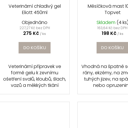
Veterinární chladivý gel
Měsíčková mast 1
Eliott 450ml
Topvet
Objednáno
Skladem
(4 ks
227,27 Kč bez DPH
163,64 Kč bez DPH
275 Kč
198 Kč
/ ks
/ ks
DO KOŠÍKU
DO KOŠÍKU
Veterinární přípravek ve
Vhodná na špatně se
formě gelu k zevnímu
rány, ekzémy, na zm
ošetření svalů, kloubů, šlach,
tuhých jizev, na spá
vazů a měkkých tkání
nebo opruzeniny