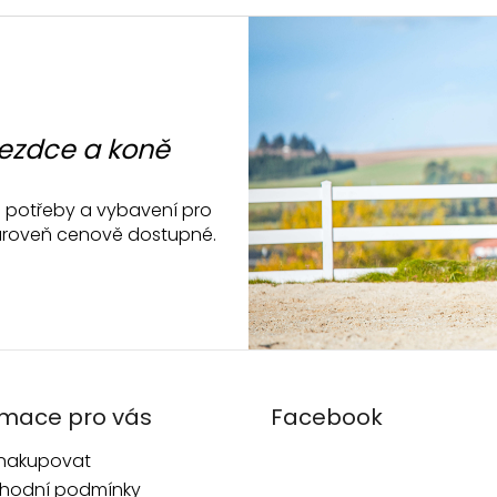
k
y
v
ý
p
i
jezdce a koně
s
u
ké potřeby a vybavení pro
a zároveň cenově dostupné.
rmace pro vás
Facebook
 nakupovat
hodní podmínky