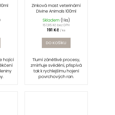
00ml
Zinková mast veterinární
Divine Animals 100ml
)
Skladem
(1 ks)
157,85 Kč bez DPH
191 Kč
/ ks
DO KOŠÍKU
 hojící
Tlumí zánětlivé procesy,
ěkčení
zmírňuje svědění, přispívá
leniny
tak k rychlejšímu hojení
.​
povrchových ran.