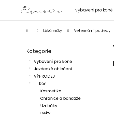
K
Přejít
na
o
Vybavení pro koně
Zpět
Zpět
obsah
š
do
do
í
obchodu
obchodu
k
Domů
Lékárničky
Veterinární potřeby
P
o
s
Kategorie
Přeskočit
kategorie
t
Vybavení pro koně
HLEDAT
r
Jezdecké oblečení
a
VÝPRODEJ
n
n
Kůň
í
Kosmetika
p
Chrániče a bandáže
a
Uzdečky
n
Deky