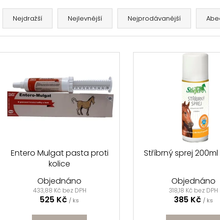
Ř
a
Nejdražší
Nejlevnější
Nejprodávanější
Abe
JEZDECKÉ LEGÍNY BÉŽOVÉ: IRISH CREAM
ČELENKA S KAM
z
1 199 Kč
399 Kč
Původně:
539 K
e
V
n
ý
p
p
r
s
o
p
d
r
u
o
k
d
Entero Mulgat pasta proti
Stříbrný sprej 200ml 
t
kolice
u
ů
k
Objednáno
Objednáno
t
433,88 Kč bez DPH
318,18 Kč bez DPH
525 Kč
385 Kč
/ ks
/ ks
ů