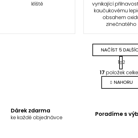
klíště
vynikající přilnavost
kaučukovému lepi
obsahem oxid
zinečnatého
NAČÍST 5 DALŠÍ
S
1
2
t
O
r
17
položek celk
v
á
n
l
NAHORU
k
á
o
d
v
a
á
c
Dárek zdarma
n
Poradíme s vý
í
í
ke každé objednávce
p
r
v