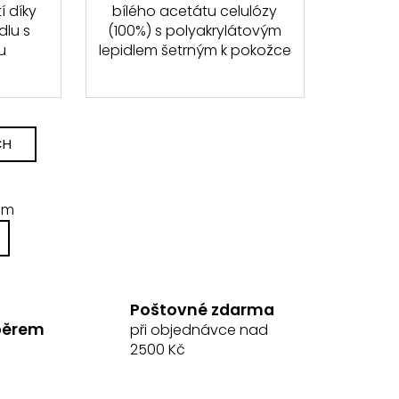
í díky
bílého acetátu celulózy
dlu s
(100%) s polyakrylátovým
u
lepidlem šetrným k pokožce
CH
em
Poštovné zdarma
běrem
při objednávce nad
2500 Kč