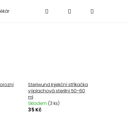
Hledat
Přihlášení
Nákupní
Lékárničky
Poukázky
Doplňky
O nás
Kontakt
košík
korozní
Steriwund Injekční stříkačka
výplachová sterilní 50–60
ml
Skladem
(3 ks)
35 Kč
Následující