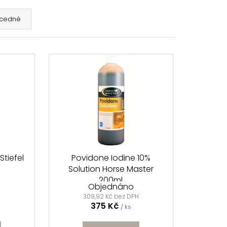
cedně
ÍNKY SHOWMASTER
č
Stiefel
Povidone Iodine 10%
Solution Horse Master
200ml
Objednáno
309,92 Kč bez DPH
375 Kč
/ ks