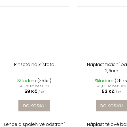
Pinzeta na klíšťata
Náplast fixační b
2,5cm
Skladem
(>5 ks)
Skladem
(>5 ks
48,76 Kč bez DPH
43,80 Kč bez DPH
59 Kč
53 Kč
/ ks
/ ks
DO KOŠÍKU
DO KOŠÍKU
Lehce a spolehlivě odstraní
Náplast tělové ba