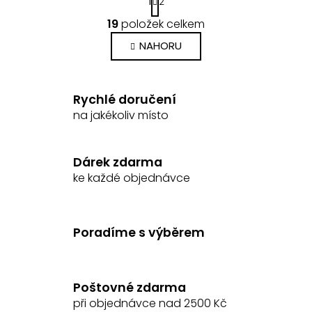
1
2
t
O
r
19
položek celkem
v
á
n
l
NAHORU
k
á
o
d
v
a
á
Rychlé doručení
c
n
na jakékoliv místo
í
í
p
r
Dárek zdarma
v
ke každé objednávce
k
y
v
ý
Poradíme s výběrem
p
i
s
Poštovné zdarma
u
při objednávce nad 2500 Kč