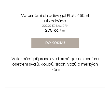
Veterinární chladivý gel Eliott 450ml
Objednáno
227,27 Kč bez DPH
275 Kč
/ ks
DO KOŠÍKU
Veterinární přípravek ve formě gelu k zevnímu
ošetření svalů, kloubů, šlach, vazů a měkkých
tkání