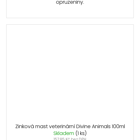
opruzeniny.​
Zinková mast veterinární Divine Animals 100ml
Skladem
(1 ks)
157,85 Kč bez DPH