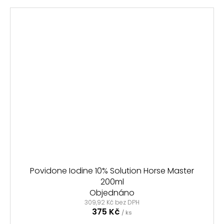
Povidone Iodine 10% Solution Horse Master
200ml
Objednáno
309,92 Kč bez DPH
375 Kč
/ ks