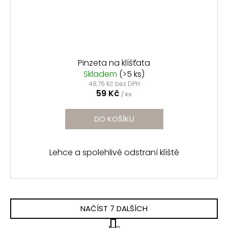
Pinzeta na klíšťata
Skladem
(>5 ks)
48,76 Kč bez DPH
59 Kč
/ ks
DO KOŠÍKU
Lehce a spolehlivě odstraní klíště
NAČÍST 7 DALŠÍCH
S