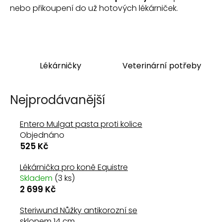
n
nebo přikoupení do už hotových lékárniček.
a
j
í
t
Lékárničky
Veterinární potřeby
?
Nejprodávanější
Entero Mulgat pasta proti kolice
HLEDAT
Objednáno
525 Kč
D
Lékárnička pro koně Equistre
o
Skladem
(3 ks)
p
2 699 Kč
o
r
Steriwund Nůžky antikorozní se
u
sklonem 14 cm