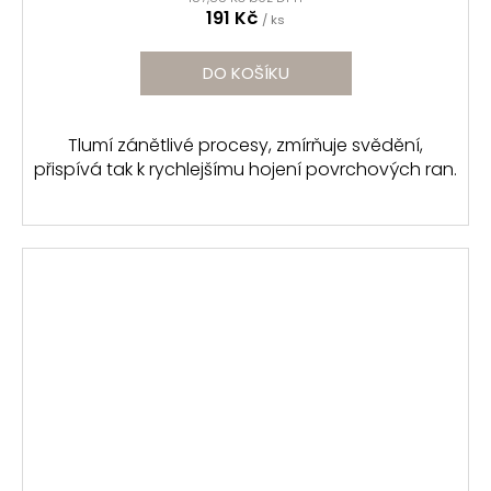
191 Kč
/ ks
DO KOŠÍKU
Tlumí zánětlivé procesy, zmírňuje svědění,
přispívá tak k rychlejšímu hojení povrchových ran.