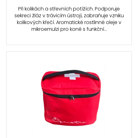
Při kolikách a střevních potížích. Podporuje
sekreci žláz v trávicím ústrojí, zabraňuje vzniku
kolikových křečí. Aromatické rostlinné oleje v
mikroemulzi pro koně s funkční...