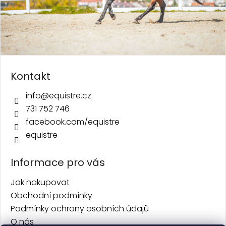
Kontakt
info
@
equistre.cz
731 752 746
facebook.com/equistre
equistre
Informace pro vás
Jak nakupovat
Obchodní podmínky
Podmínky ochrany osobních údajů
O nás