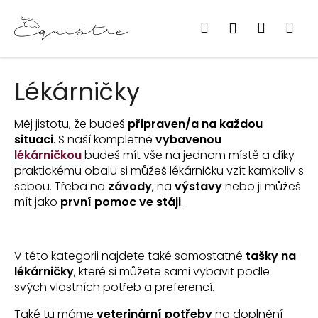
K
Přejít
na
o
Hledat
Nákupn
Me
Přihlášení
Zpět
Zpět
obsah
š
košík
í
k
C
Lékárničky
o
p
Měj jistotu, že budeš
připraven/a na každou
o
situaci
. S naší kompletně
vybavenou
lékárničkou
t
budeš mít vše na jednom místě a díky
praktickému obalu si můžeš lékárničku vzít kamkoliv s
ř
sebou. Třeba na
závody
, na
výstavy
nebo ji můžeš
e
mít jako
první pomoc ve stáji
.
b
u
j
V této kategorii najdete také samostatné
tašky na
e
lékárničky
, které si můžete sami vybavit podle
t
svých vlastních potřeb a preferencí.
e
Také tu máme
veterinární potřeby
na doplnění