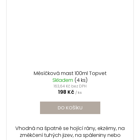
Měsíčková mast 100ml Topvet
Skladem
(4 ks)
163,64 Kč bez DPH
198 Kč
/ ks
DO KOŠÍKU
Vhodná na špatně se hojící rány, ekzémy, na
změkčení tuhých jizev, na spáleniny nebo