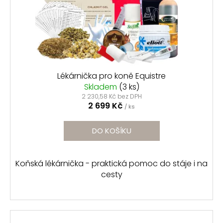
ů
o
d
u
k
t
ů
Lékárnička pro koně Equistre
Skladem
(3 ks)
2 230,58 Kč bez DPH
2 699 Kč
/ ks
DO KOŠÍKU
Koňská lékárnička - praktická pomoc do stáje i na
cesty