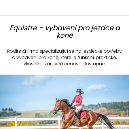
Z
á
Equistre – vybavení pro jezdce a
p
koně
a
t
Rodinná firma specializující se na jezdecké potřeby
í
a vybavení pro koně, které je funkční, praktické,
vkusné a zároveň cenově dostupné.