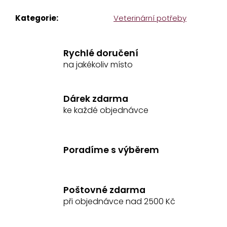
č
Kategorie
:
Veterinární potřeby
u
j
e
Rychlé doručení
m
e
na jakékoliv místo
DÁMSKÁ
Dárek zdarma
MIKINA
HORSE
ke každé objednávce
MAMA
1
299
Kč
Poradíme s výběrem
Poštovné zdarma
při objednávce nad 2500 Kč