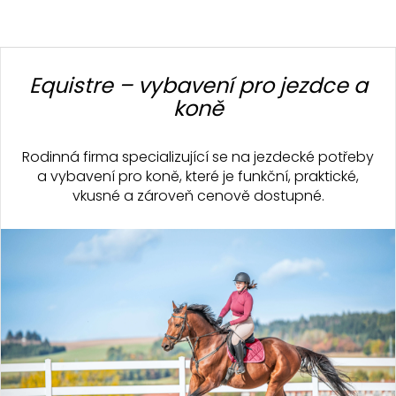
Z
á
Equistre – vybavení pro jezdce a
p
koně
a
t
Rodinná firma specializující se na jezdecké potřeby
í
a vybavení pro koně, které je funkční, praktické,
vkusné a zároveň cenově dostupné.