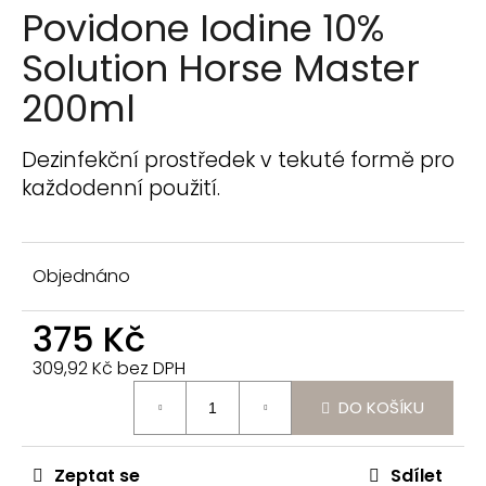
n
Povidone Iodine 10%
a
Solution Horse Master
j
í
200ml
t
?
Dezinfekční prostředek v tekuté formě pro
každodenní použití.
Objednáno
HLEDAT
375 Kč
D
309,92 Kč bez DPH
o
Měrná
p
DO KOŠÍKU
cena:
o
r
Zeptat se
Sdílet
u