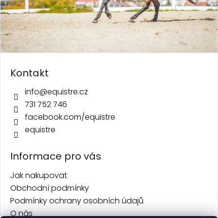
Kontakt
info
@
equistre.cz
731 752 746
facebook.com/equistre
equistre
Informace pro vás
Jak nakupovat
Obchodní podmínky
Podmínky ochrany osobních údajů
O nás