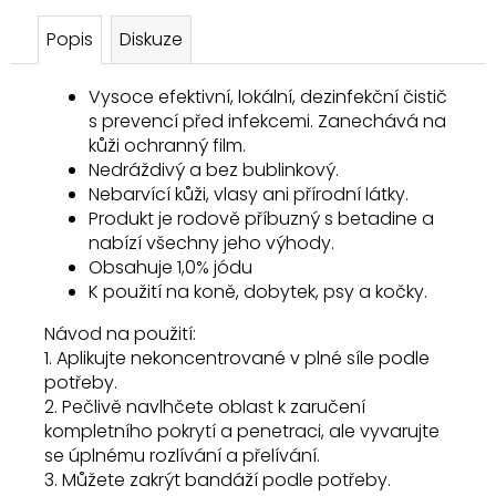
Popis
Diskuze
Vysoce efektivní, lokální, dezinfekční čistič
s prevencí před infekcemi. Zanechává na
kůži ochranný film.
Nedráždivý a bez bublinkový.
Nebarvící kůži, vlasy ani přírodní látky.
Produkt je rodově příbuzný s betadine a
nabízí všechny jeho výhody.
Obsahuje 1,0% jódu
K použití na koně, dobytek, psy a kočky.
Návod na použití:
1. Aplikujte nekoncentrované v plné síle podle
potřeby.
2. Pečlivě navlhčete oblast k zaručení
kompletního pokrytí a penetraci, ale vyvarujte
se úplnému rozlívání a přelívání.
3. Můžete zakrýt bandáží podle potřeby.