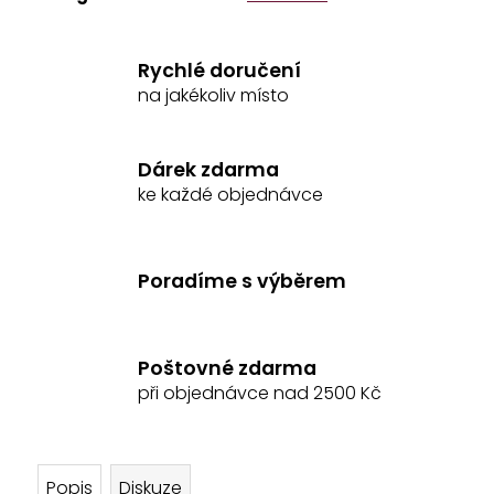
č
u
j
Rychlé doručení
e
na jakékoliv místo
m
e
Dárek zdarma
ke každé objednávce
NATAHOVACÍ
MASKA
FELIX
BÜHLER
Poradíme s výběrem
535
Kč
Původně:
669
Kč
Poštovné zdarma
při objednávce nad 2500 Kč
Popis
Diskuze