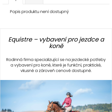
Popis produktu není dostupný
Z
á
Equistre – vybavení pro jezdce a
p
koně
a
t
Rodinná firma specializující se na jezdecké potřeby
í
a vybavení pro koně, které je funkční, praktické,
vkusné a zároveň cenově dostupné.