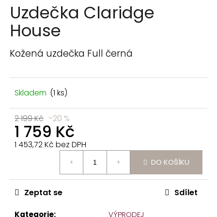
n
Uzdečka Claridge
a
House
j
í
Kožená uzdečka Full černá
t
?
Skladem
(1 ks)
2 199 Kč
–20 %
1 759 Kč
HLEDAT
1 453,72 Kč bez DPH
Měrná
D
DO KOŠÍKU
cena:
o
p
Zeptat se
Sdílet
o
r
u
Kategorie
:
VÝPRODEJ