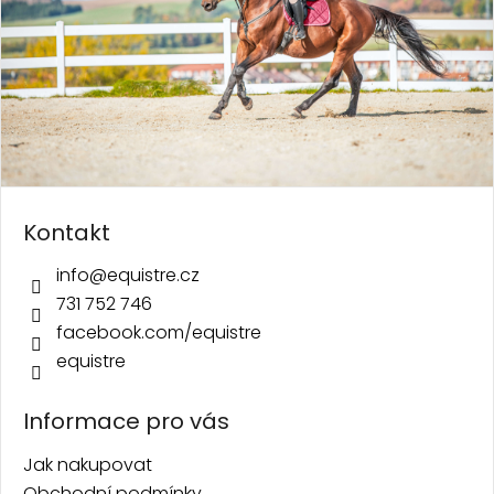
Kontakt
info
@
equistre.cz
731 752 746
facebook.com/equistre
equistre
Informace pro vás
Jak nakupovat
Obchodní podmínky