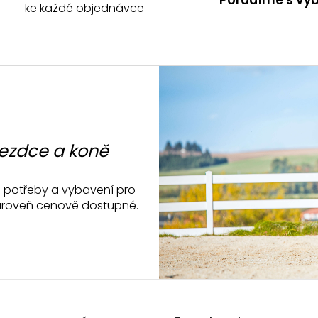
d
ke každé objednávce
a
c
í
p
r
v
k
y
v
jezdce a koně
ý
p
i
ké potřeby a vybavení pro
s
a zároveň cenově dostupné.
u