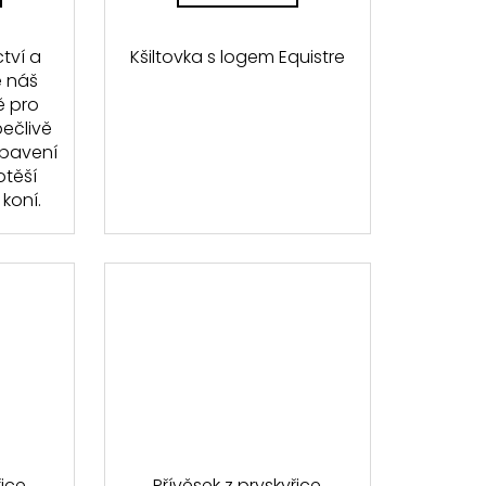
ctví a
Kšiltovka s logem Equistre
e náš
ě pro
pečlivě
ybavení
otěší
koní.
řice
Přívěsek z pryskyřice