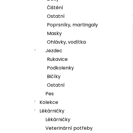
e
Čištění
l
DÁMSKÁ MIKINA HORSE MAMA
Ostatní
1 299 Kč
Poprsníky, martingaly
Masky
í
Ohlávky, vodítka
i
Jezdec
Rukavice
Podkolenky
Bičíky
Ostatní
Pes
Kolekce
Lékárničky
Lékárničky
Veterinární potřeby