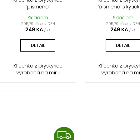
‘písmeno’
‘písmeno’ s kytič
Skladem
Skladem
205,79 Kč bez DPH
205,79 Kč bez DP
249 Kč
249 Kč
/ ks
/ ks
DETAIL
DETAIL
Klíčenka z pryskyřice
Klíčenka z prysky
vyrobená na míru
vyrobená na mí
Z