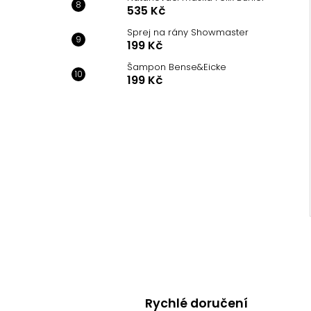
535 Kč
Sprej na rány Showmaster
199 Kč
Šampon Bense&Eicke
199 Kč
Rychlé doručení