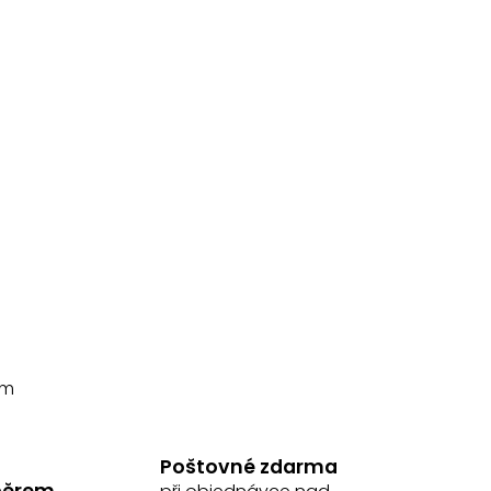
em
Poštovné zdarma
běrem