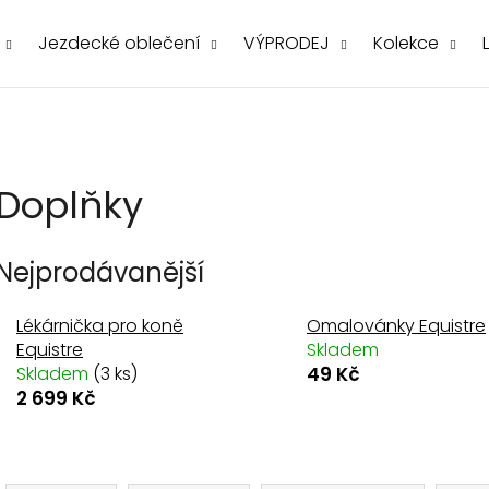
Jezdecké oblečení
VÝPRODEJ
Kolekce
Co potřebujete najít?
Doplňky
Nejprodávanější
Lékárnička pro koně
Omalovánky Equistre
Doporučujeme
Equistre
Skladem
Skladem
(3 ks)
49 Kč
2 699 Kč
Ř