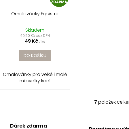
ZDARMA
D
Omalovánky Equistre
A
R
Skladem
40,50 Kč bez DPH
49 Kč
M
/ ks
A
DO KOŠÍKU
Omalovánky pro velké i malé
milovníky koní
7
položek celk
O
v
l
á
Dárek zdarma
Poradíme s vý