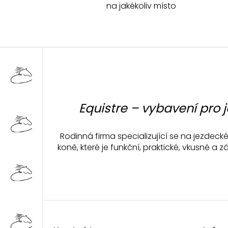
na jakékoliv místo
Z
á
p
a
t
Equistre – vybavení pro 
í
Rodinná firma specializující se na jezdec
koně, které je funkční, praktické, vkusné 