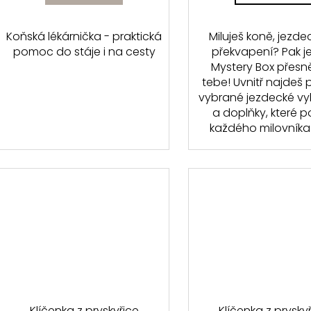
Koňská lékárnička - praktická
Miluješ koně, jezde
pomoc do stáje i na cesty
překvapení? Pak j
Mystery Box přesn
tebe! Uvnitř najdeš 
vybrané jezdecké v
a doplňky, které p
každého milovníka 
Klíčenka z pryskyřice
Klíčenka z prysky