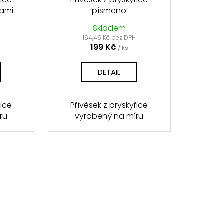
kami
‘písmeno’
Skladem
H
164,46 Kč bez DPH
199 Kč
/ ks
DETAIL
řice
Přívěsek z pryskyřice
ru
vyrobený na míru