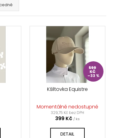
cedně
ÍNKY SHOWMASTER
č
599
KČ
–33 %
Kšiltovka Equistre
Momentálně nedostupné
H
329,75 Kč bez DPH
399 Kč
/ ks
DETAIL