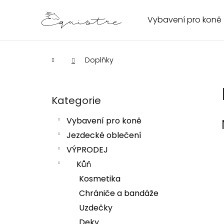
K
Přejít
na
o
Vybavení pro koně
Zpět
Zpět
obsah
š
do
do
í
obchodu
obchodu
k
Domů
Doplňky
P
o
s
Kategorie
Přeskočit
kategorie
t
Vybavení pro koně
HLEDAT
r
Jezdecké oblečení
a
VÝPRODEJ
n
n
Kůň
í
Kosmetika
p
Chrániče a bandáže
a
Uzdečky
n
Deky