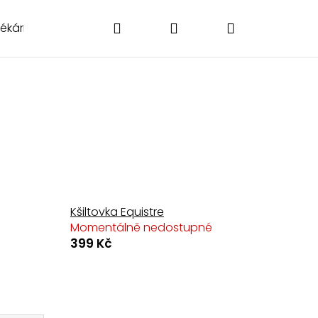
Hledat
Přihlášení
Nákupní
Lékárničky
Poukázky
Doplňky
O nás
Kontakt
košík
Kšiltovka Equistre
Momentálně nedostupné
399 Kč
Následující