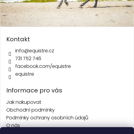
Kontakt
info
@
equistre.cz
731 752 746
facebook.com/equistre
equistre
Informace pro vás
Jak nakupovat
Obchodní podmínky
Podmínky ochrany osobních údajů
O nás
Kontakt