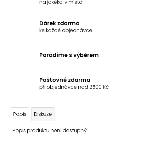
na jakékoliv místo
č
u
j
Dárek zdarma
e
ke každé objednávce
m
e
Poradíme s výběrem
ENTERO
MULGAT
PASTA
PROTI
KOLICE
Poštovné zdarma
při objednávce nad 2500 Kč
525
Kč
Popis
Diskuze
Popis produktu není dostupný