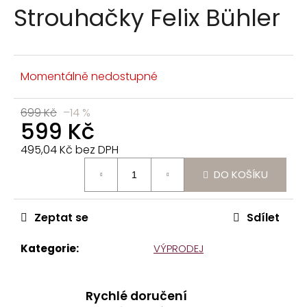
n
Strouhačky Felix Bühler
a
j
í
t
Momentálně nedostupné
?
699 Kč
–14 %
599 Kč
495,04 Kč bez DPH
Měrná
DO KOŠÍKU
cena:
HLEDAT
Zeptat se
Sdílet
D
o
Kategorie
:
VÝPRODEJ
p
o
r
Rychlé doručení
u