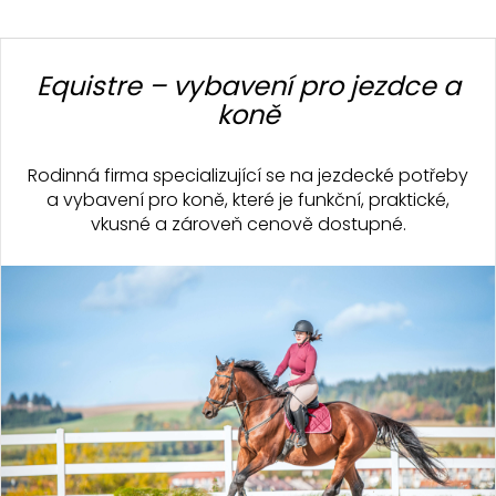
Z
á
Equistre – vybavení pro jezdce a
p
koně
a
t
Rodinná firma specializující se na jezdecké potřeby
í
a vybavení pro koně, které je funkční, praktické,
vkusné a zároveň cenově dostupné.