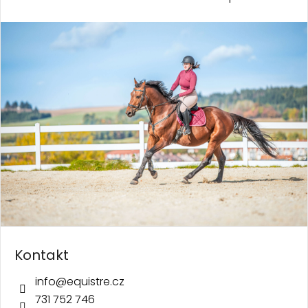
Kontakt
info
@
equistre.cz
731 752 746