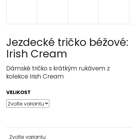
n
a
j
í
t
Jezdecké tričko béžové:
?
Irish Cream
Dámské tričko s krátkým rukávem z
kolekce Irish Cream
HLEDAT
VELIKOST
D
o
p
o
r
Zvolte variantu
u