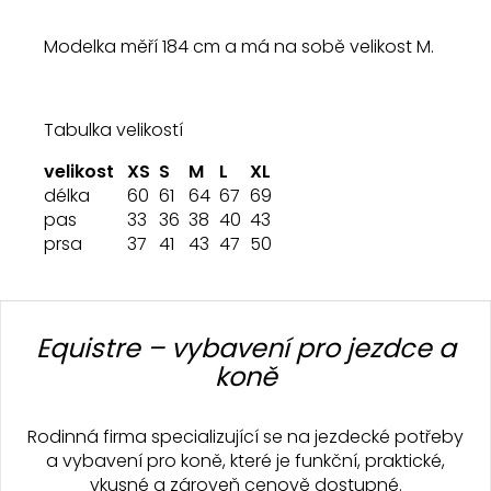
Modelka měří 184 cm a má na sobě velikost M.
Tabulka velikostí
velikost
XS
S
M
L
XL
délka
60
61
64
67
69
pas
33
36
38
40
43
prsa
37
41
43
47
50
Z
á
Equistre – vybavení pro jezdce a
p
koně
a
t
Rodinná firma specializující se na jezdecké potřeby
í
a vybavení pro koně, které je funkční, praktické,
vkusné a zároveň cenově dostupné.