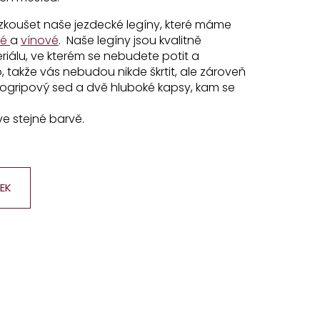
zkoušet naše jezdecké legíny, které máme
ré
a
vínové
. Naše legíny jsou kvalitně
iálu, ve kterém se nebudete potit a
o, takže vás nebudou nikde škrtit, ale zároveň
logripový sed a dvě hluboké kapsy, kam se
e stejné barvě.
EK