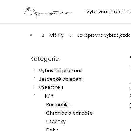
K
Přejít
na
o
Vybavení pro koně
Zpět
Zpět
obsah
š
do
do
í
obchodu
obchodu
k
Domů
Články
Jak správně vybrat jezde
P
o
s
Kategorie
Přeskočit
kategorie
t
Vybavení pro koně
HLEDAT
r
Jezdecké oblečení
a
VÝPRODEJ
n
n
Kůň
í
Kosmetika
p
Chrániče a bandáže
a
Uzdečky
n
Deky