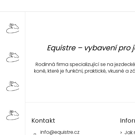
Z
á
p
a
t
Equistre – vybavení pro 
í
Rodinná firma specializující se na jezdec
koně, které je funkční, praktické, vkusné 
Kontakt
Info
info
@
equistre.cz
Jak