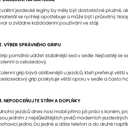
Kvalitní jezdecké legíny by měly být dostatečně pružné, al
JEZDECKÉ LEGÍNY BÉŽOVÉ: IRISH CREAM
ČELENKA S KAM
materiál se rychleji opotřebuje a může být i průsvitný. Nao
1 199 Kč
399 Kč
tvar a zvládne každodenní používání ve stáji.
Původně:
539 K
2. VÝBER SPRÁVNÉHO GRIPU
Grip pomáhá udržet stabilnější sed v sedle. Nejčastěji se
kolenní a celosedový.
Kolenní grip bývá oblíbenější u jezdců, kteří preferují větš
ceslosedový grip poskytuje větší oporu v sedle a často ho v
3. NEPODCEŇUJTE STŘIH A DOPLŇKY
Mnoho jezdců dnes nosí mobil přímo při práci s koněm, p
jsou jedním z nejdůležitějších prvků moderních jezdeckých 
nohavici jedna. Do jedné si dáte telefon a do druhé napří