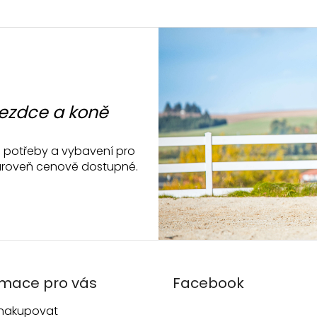
jezdce a koně
ké potřeby a vybavení pro
a zároveň cenově dostupné.
rmace pro vás
Facebook
 nakupovat