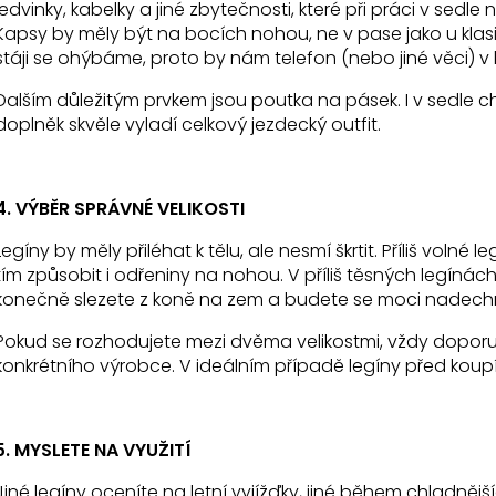
ledvinky, kabelky a jiné zbytečnosti, které při práci v sedle
Kapsy by měly být na bocích nohou, ne v pase jako u klasi
stáji se ohýbáme, proto by nám telefon (nebo jiné věci) v 
Dalším důležitým prvkem jsou poutka na pásek. I v sedle 
doplněk skvěle vyladí celkový jezdecký outfit.
4. VÝBĚR SPRÁVNÉ VELIKOSTI
Legíny by měly přiléhat k tělu, ale nesmí škrtit. Příliš voln
tím způsobit i odřeniny na nohou. V příliš těsných legínác
konečně slezete z koně na zem a budete se moci nadech
Pokud se rozhodujete mezi dvěma velikostmi, vždy doporuč
konkrétního výrobce. V ideálním případě legíny před koupí
5. MYSLETE NA VYUŽITÍ
Jiné legíny oceníte na letní vyjížďky, jiné během chladněj