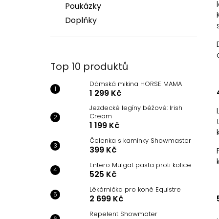
Poukázky
Doplňky
Top 10 produktů
Dámská mikina HORSE MAMA
1 299 Kč
Jezdecké legíny béžové: Irish
Cream
1 199 Kč
Čelenka s kamínky Showmaster
399 Kč
Entero Mulgat pasta proti kolice
525 Kč
Lékárnička pro koně Equistre
2 699 Kč
Repelent Showmater