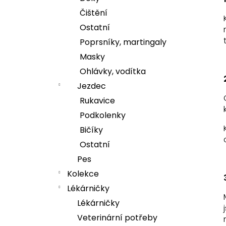
e
Čištění
l
DÁMSKÁ MIKINA HORSE MAMA
Ostatní
1 299 Kč
Poprsníky, martingaly
Masky
Ohlávky, vodítka
Jezdec
Rukavice
Podkolenky
Bičíky
Ostatní
Pes
Kolekce
Lékárničky
Lékárničky
Veterinární potřeby