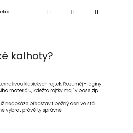
Hledat
Přihlášení
Nákupní
Lékárničky
Poukázky
Doplňky
O nás
Kontakt
košík
ké kalhoty?
ernativou klasických rajtek. Rozuměj - legíny
ího materiálu, kdežto rajtky mají v pase zip
už nedokáže představit běžný den ve stáji.
hé vybrat právě ty správné.
Následující