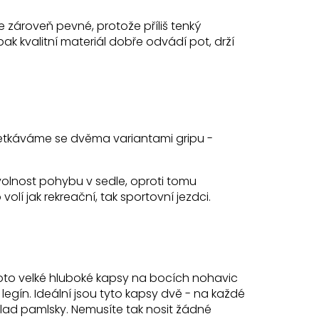
e zároveň pevné, protože příliš tenký
ÍNKY SHOWMASTER
pak kvalitní materiál dobře odvádí pot, drží
č
 setkáváme se dvěma variantami gripu -
í volnost pohybu v sedle, oproti tomu
olí jak rekreační, tak sportovní jezdci.
roto velké hluboké kapsy na bocích nohavic
legín. Ideální jsou tyto kapsy dvě - na každé
klad pamlsky. Nemusíte tak nosit žádné