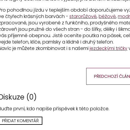
Pro pohodlnou jízdu v teplejším období doporučujeme vy
ve čtyřech krásných barvách -
starorůžové
,
béžové
,
mod
zpracované, jsou vyrobené z funkčního, prodyšného mater
zároveň jsou pružné do všech stran - do šířky, délky i šikm
vás příjemně obepnou. Jistě oceníte poutka na pásek, ce
vejde telefon, klíče, pamlsky a klidně i druhý telefon.
Navíc je můžete zkombinovat i s našemi
jezdeckými tričky
v
PŘEDCHOZÍ ČLÁN
Diskuze (0)
Buďte první, kdo napíše příspěvek k této položce.
PŘIDAT KOMENTÁŘ