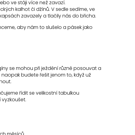
 nebo ve stáji více než zavazí.
ckých kalhot či džínů. V sedle sedíme, ve
kapsách zavazely a tlačily nás do břicha.
chceme, aby nám to slušelo a pásek jako
é legíny se mohou při ježdění různě posouvat a
h naopak budete řešit jenom to, když už
nout.
ujeme řídit se velikostní tabulkou
 vyzkoušet.
ších měsíců.