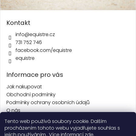
Kontakt
info
@
equistre.cz
731 752 746
facebook.com/equistre
equistre
Informace pro vás
Jak nakupovat
Obchodní podmínky
Podmínky ochrany osobních údajů
O nás
Kontakt
Tento web používá soubory cookie. Dalším
procházením tohoto webu vyjadřujete souhlas s
Facebook
jejich používáním.. Více informací
zde
.