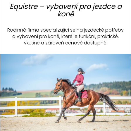
á
Equistre – vybavení pro jezdce a
p
koně
a
t
Rodinná firma specializující se na jezdecké potřeby
í
a vybavení pro koně, které je funkční, praktické,
vkusné a zároveň cenově dostupné.