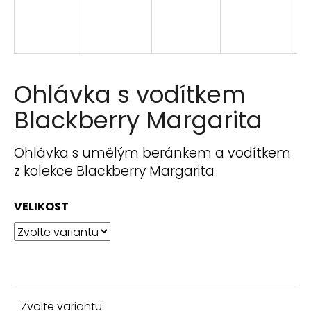
n
a
j
í
t
Ohlávka s vodítkem
?
Blackberry Margarita
Ohlávka s umělým beránkem a vodítkem
z kolekce Blackberry Margarita
HLEDAT
VELIKOST
D
o
p
o
r
Zvolte variantu
u