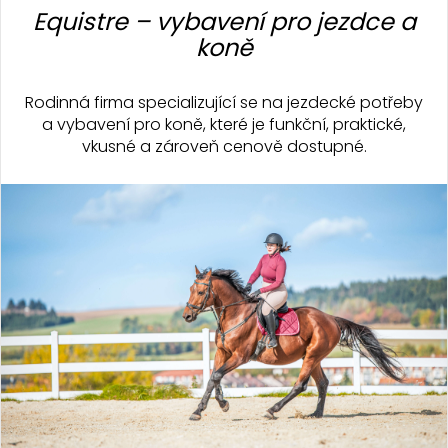
á
Equistre – vybavení pro jezdce a
p
koně
a
t
Rodinná firma specializující se na jezdecké potřeby
í
a vybavení pro koně, které je funkční, praktické,
vkusné a zároveň cenově dostupné.