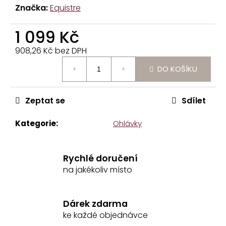
Značka:
Equistre
č
u
j
1 099 Kč
e
908,26 Kč bez DPH
m
Měrná
e
DO KOŠÍKU
cena:
LÉKÁRNIČKA
PRO
Zeptat se
Sdílet
KONĚ
EQUISTRE
Kategorie
:
Ohlávky
2
699
Kč
Rychlé doručení
na jakékoliv místo
Dárek zdarma
ke každé objednávce