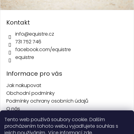
Kontakt
info
@
equistre.cz
731 752 746
facebook.com/equistre
equistre
Informace pro vás
Jak nakupovat
Obchodní podmínky
Podmínky ochrany osobních údajů
O nás
Kontakt
Tento web používá soubory cookie. Dalším
procházením tohoto webu vyjadřujete souhlas s
Facebook
jejich používáním.. Více informací
zde
.