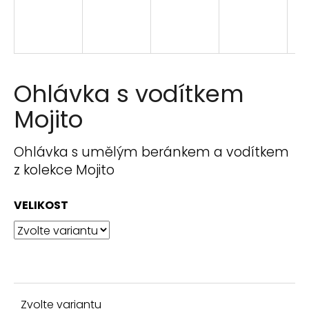
n
a
j
í
t
Ohlávka s vodítkem
?
Mojito
Ohlávka s umělým beránkem a vodítkem
z kolekce Mojito
HLEDAT
VELIKOST
D
o
p
o
r
Zvolte variantu
u