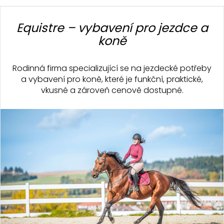
v
a
Z
á
c
n
á
Equistre – vybavení pro jezdce a
í
í
p
koně
p
a
r
t
v
Rodinná firma specializující se na jezdecké potřeby
k
í
a vybavení pro koně, které je funkční, praktické,
y
vkusné a zároveň cenově dostupné.
v
ý
p
i
s
u