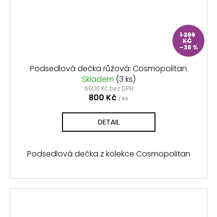
1 299
KČ
–38 %
Podsedlová dečka růžová: Cosmopolitan
Skladem
(3 ks)
661,16 Kč bez DPH
800 Kč
/ ks
DETAIL
Podsedlová dečka z kolekce Cosmopolitan