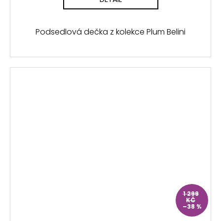
Podsedlová dečka z kolekce Plum Belini
1 299
KČ
–38 %