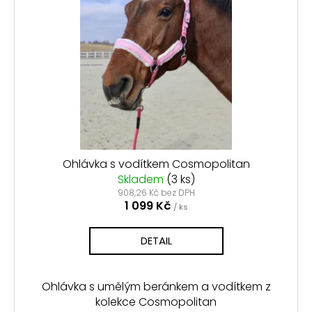
n
r
s
a
o
p
j
d
r
í
u
o
t
k
d
?
t
u
ů
k
t
ů
Ohlávka s vodítkem Cosmopolitan
Skladem
(3 ks)
HLEDAT
908,26 Kč bez DPH
1 099 Kč
/ ks
D
DETAIL
o
p
o
Ohlávka s umělým beránkem a vodítkem z
r
kolekce Cosmopolitan
u