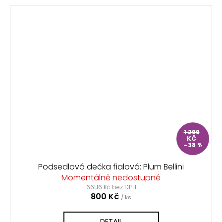
1 299
KČ
–38 %
Podsedlová dečka fialová: Plum Bellini
Momentálně nedostupné
661,16 Kč bez DPH
800 Kč
/ ks
DETAIL