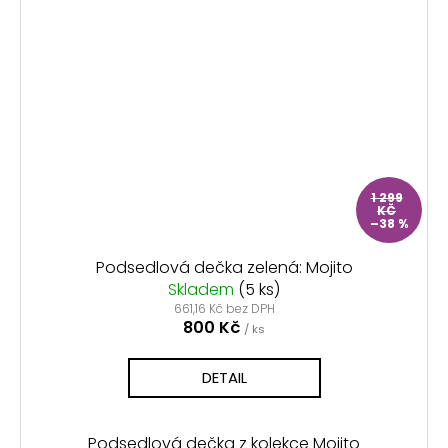
1 299
KČ
–38 %
Podsedlová dečka zelená: Mojito
Skladem
(5 ks)
661,16 Kč bez DPH
800 Kč
/ ks
DETAIL
Podsedlová dečka z kolekce Mojito