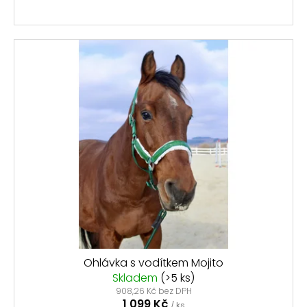
č
u
j
e
m
e
ČELENKA
S
KAMÍNKY
SHOWMASTER
399
Kč
Původně:
539
Kč
Ohlávka s vodítkem Mojito
Skladem
(>5 ks)
908,26 Kč bez DPH
1 099 Kč
/ ks