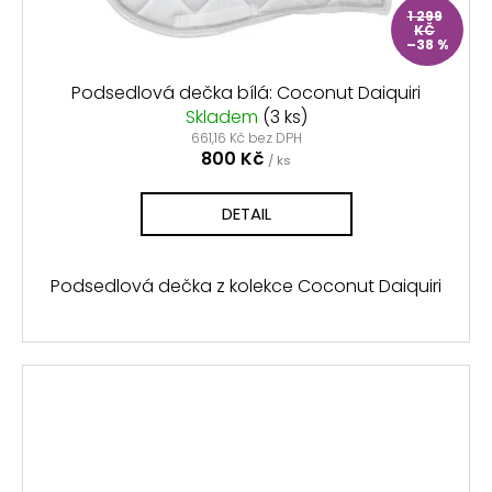
1 299
KČ
–38 %
Podsedlová dečka bílá: Coconut Daiquiri
Skladem
(3 ks)
661,16 Kč bez DPH
800 Kč
/ ks
DETAIL
Podsedlová dečka z kolekce Coconut Daiquiri