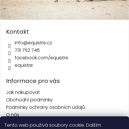
Kontakt
info
@
equistre.cz
731 752 746
facebook.com/equistre
equistre
Informace pro vás
Jak nakupovat
Obchodní podmínky
Podmínky ochrany osobních údajů
O nás
Kontakt
Tento web používá soubory cookie. Dalším