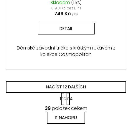
Skladem
(1 ks)
619,01 Kč bez DPH
749 Kč
/ ks
DETAIL
Dámské závodní tričko s krátkým rukávem z
kolekce Cosmopolitan
NAČÍST 12 DALŠÍCH
S
1
2
4
t
O
r
39
položek celkem
v
á
n
l
NAHORU
k
á
o
d