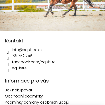
Kontakt
info
@
equistre.cz
731 752 746
facebook.com/equistre
equistre
Informace pro vás
Jak nakupovat
Obchodní podmínky
Podmínky ochrany osobních údajů