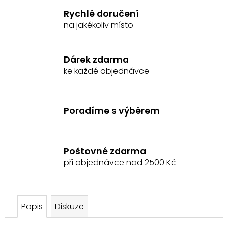
č
Rychlé doručení
u
na jakékoliv místo
j
e
m
Dárek zdarma
e
ke každé objednávce
ČELENKA
S
KAMÍNKY
Poradíme s výběrem
SHOWMASTER
399
Kč
Původně:
Poštovné zdarma
539
při objednávce nad 2500 Kč
Kč
Popis
Diskuze