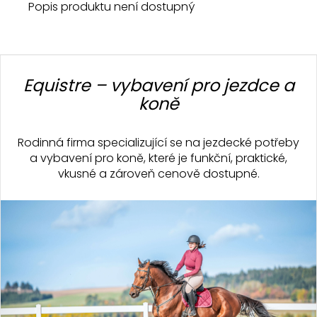
Popis produktu není dostupný
Z
á
Equistre – vybavení pro jezdce a
p
koně
a
t
Rodinná firma specializující se na jezdecké potřeby
í
a vybavení pro koně, které je funkční, praktické,
vkusné a zároveň cenově dostupné.