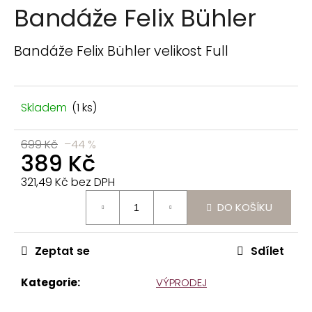
n
Bandáže Felix Bühler
a
j
Bandáže Felix Bühler velikost Full
í
t
?
Skladem
(1 ks)
699 Kč
–44 %
389 Kč
321,49 Kč bez DPH
HLEDAT
Měrná
DO KOŠÍKU
cena:
D
o
Zeptat se
Sdílet
p
o
Kategorie
:
VÝPRODEJ
r
u