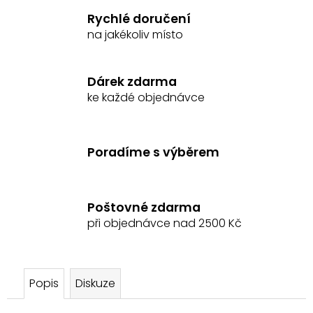
č
Rychlé doručení
u
na jakékoliv místo
j
e
m
Dárek zdarma
e
ke každé objednávce
LÉKÁRNIČKA
PRO
KONĚ
Poradíme s výběrem
EQUISTRE
2
699
Kč
Poštovné zdarma
při objednávce nad 2500 Kč
Popis
Diskuze