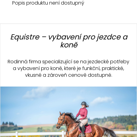
Popis produktu není dostupný
Z
á
Equistre – vybavení pro jezdce a
p
koně
a
t
Rodinná firma specializující se na jezdecké potřeby
í
a vybavení pro koně, které je funkční, praktické,
vkusné a zároveň cenově dostupné.