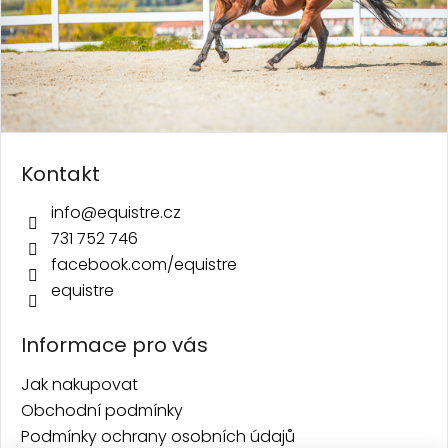
Kontakt
info
@
equistre.cz
731 752 746
facebook.com/equistre
equistre
Informace pro vás
Jak nakupovat
Obchodní podmínky
Podmínky ochrany osobních údajů