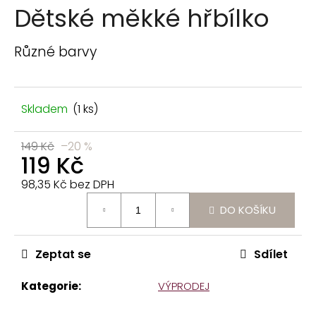
n
Dětské měkké hřbílko
a
j
Různé barvy
í
t
?
Skladem
(1 ks)
149 Kč
–20 %
119 Kč
98,35 Kč bez DPH
HLEDAT
Měrná
DO KOŠÍKU
cena:
D
o
Zeptat se
Sdílet
p
o
Kategorie
:
VÝPRODEJ
r
u