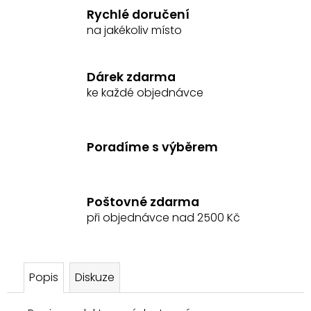
č
Rychlé doručení
u
na jakékoliv místo
j
e
m
Dárek zdarma
e
ke každé objednávce
ČELENKA
S
Poradíme s výběrem
KAMÍNKY
CLARIDGE
HOUSE
399
Poštovné zdarma
Kč
Původně:
při objednávce nad 2500 Kč
539
Kč
Popis
Diskuze