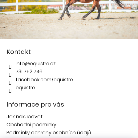
Kontakt
info
@
equistre.cz
731 752 746
facebook.com/equistre
equistre
Informace pro vás
Jak nakupovat
Obchodní podmínky
Podmínky ochrany osobních údajů