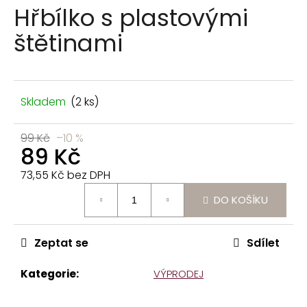
n
Hřbílko s plastovými
a
štětinami
j
í
t
?
Skladem
(2 ks)
99 Kč
–10 %
89 Kč
73,55 Kč bez DPH
HLEDAT
Měrná
DO KOŠÍKU
cena:
D
o
Zeptat se
Sdílet
p
o
Kategorie
:
VÝPRODEJ
r
u