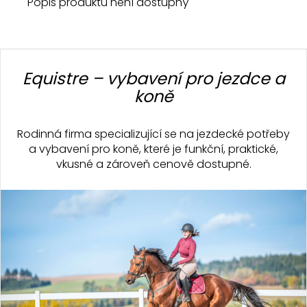
Popis produktu není dostupný
Z
á
Equistre – vybavení pro jezdce a
p
koně
a
t
Rodinná firma specializující se na jezdecké potřeby
í
a vybavení pro koně, které je funkční, praktické,
vkusné a zároveň cenově dostupné.