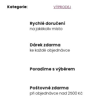
č
Kategorie
:
VÝPRODEJ
u
j
e
Rychlé doručení
m
na jakékoliv místo
e
ČELENKA
Dárek zdarma
S
ke každé objednávce
KAMÍNKY
SHOWMASTER
399
Kč
Poradíme s výběrem
Původně:
539
Kč
Poštovné zdarma
při objednávce nad 2500 Kč