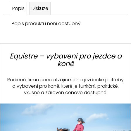
Popis
Diskuze
Popis produktu není dostupný
Z
á
Equistre – vybavení pro jezdce a
p
koně
a
t
Rodinná firma specializující se na jezdecké potřeby
í
a vybavení pro koně, které je funkční, praktické,
vkusné a zároveň cenově dostupné.