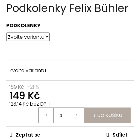
n
Podkolenky Felix Bühler
a
j
PODKOLENKY
í
t
?
Zvolte variantu
HLEDAT
189 Kč
–21 %
149 Kč
D
123,14 Kč bez DPH
Měrná
o
DO KOŠÍKU
cena:
p
o
r
Zeptat se
Sdílet
u