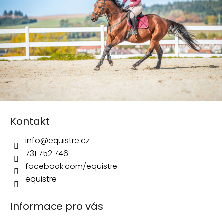
Kontakt
info
@
equistre.cz
731 752 746
facebook.com/equistre
equistre
Informace pro vás