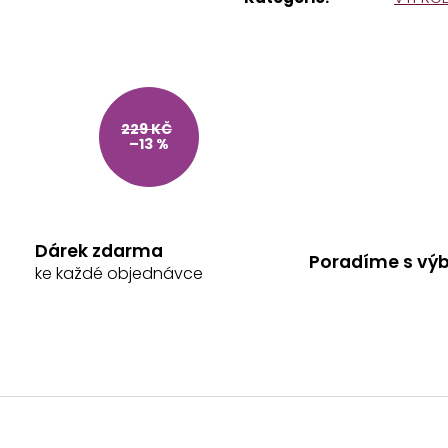
JEZDECKÉ LEGÍNY BÉŽOVÉ: IRISH CREAM
ČELENKA S KAM
1 199 Kč
399 Kč
Původně:
539 K
229 KČ
–13 %
Dárek zdarma
Poradíme s vý
ke každé objednávce