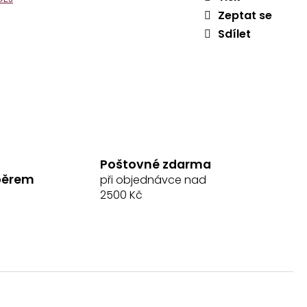
Zeptat se
ÍNKY SHOWMASTER
Sdílet
č
Poštovné zdarma
běrem
při objednávce nad
2500 Kč