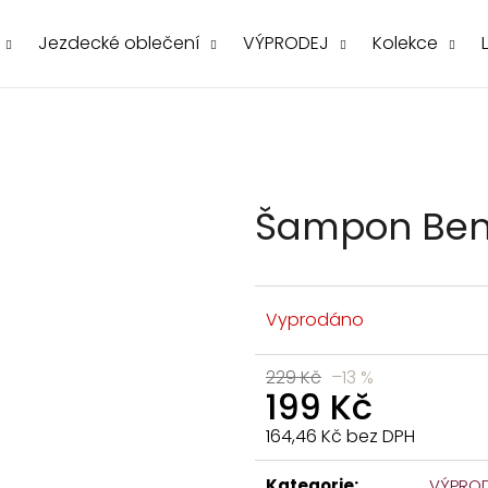
Jezdecké oblečení
VÝPRODEJ
Kolekce
Co potřebujete najít?
Šampon Ben
Vyprodáno
Doporučujeme
229 Kč
–13 %
199 Kč
164,46 Kč bez DPH
Měrná
cena:
Kategorie
:
VÝPRO