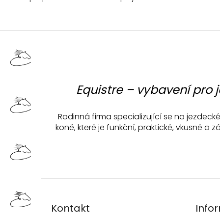
Z
á
p
a
t
Equistre – vybavení pro 
í
Rodinná firma specializující se na jezdec
koně, které je funkční, praktické, vkusné 
Kontakt
Info