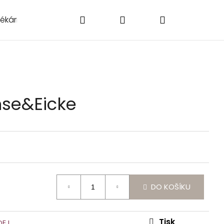
Hledat
Přihlášení
Nákupní
Lékárničky
Poukázky
Doplňky
O nás
Kontakt
košík
se&Eicke
DO KOŠÍKU
Následující
Tisk
DEJ