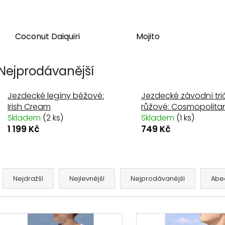
JEZDECKÉ LEGÍNY BÉŽOVÉ: IRISH CREAM
ČELENKA S KAM
1 199 Kč
399 Kč
Coconut Daiquiri
Mojito
Původně:
539 K
Nejprodávanější
Jezdecké legíny béžové:
Jezdecké závodní tri
Irish Cream
růžové: Cosmopolita
Skladem
(2 ks)
Skladem
(1 ks)
1 199 Kč
749 Kč
Ř
a
Nejdražší
Nejlevnější
Nejprodávanější
Abe
z
e
V
n