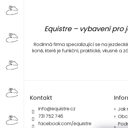
á
p
a
t
Equistre – vybavení pro 
í
Rodinná firma specializující se na jezdec
koně, které je funkční, praktické, vkusné 
Kontakt
Info
info
@
equistre.cz
Jak
731 752 746
Obc
facebook.com/equistre
Pod