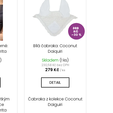
399
KČ
–30 %
erné:
Bílá čabraka: Coconut
rita
Daiquiri
)
Skladem
(1 ks)
230,58 Kč bez DPH
279 Kč
/ ks
DETAIL
átkým
Čabraka z kolekce Coconut
ce
Daiguiri
rita