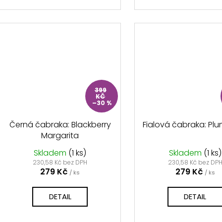
399
KČ
–30 %
Černá čabraka: Blackberry
Fialová čabraka: Plum
Margarita
Skladem
(1 ks)
Skladem
(1 ks)
230,58 Kč bez DPH
230,58 Kč bez DP
279 Kč
279 Kč
/ ks
/ ks
DETAIL
DETAIL