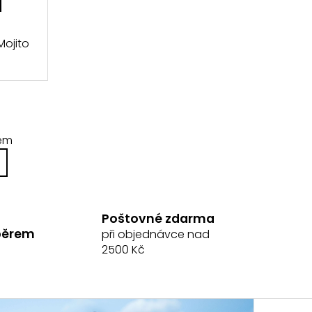
Mojito
kem
Poštovné zdarma
běrem
při objednávce nad
2500 Kč