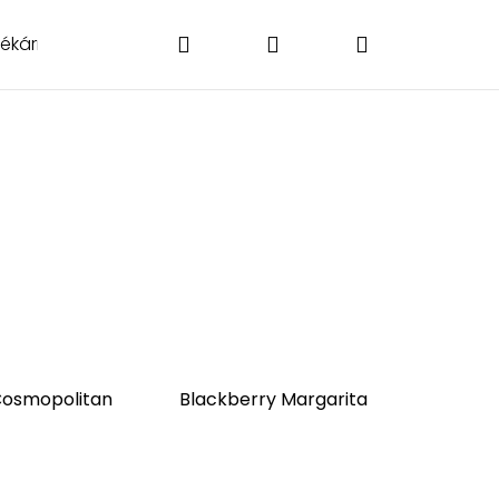
Hledat
Přihlášení
Nákupní
Lékárničky
Poukázky
Doplňky
O nás
Kontakt
košík
osmopolitan
Blackberry Margarita
Následující