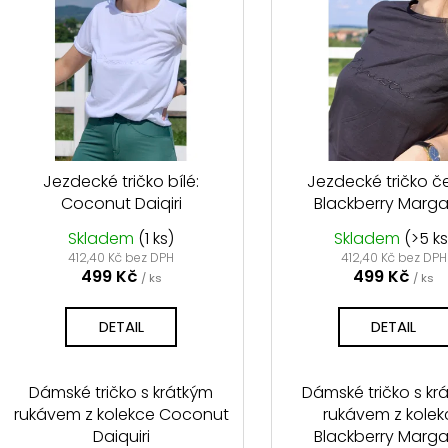
ý
p
p
r
s
o
p
d
r
u
o
k
d
Jezdecké tričko bílé:
Jezdecké tričko č
t
Coconut Daiqiri
Blackberry Marga
u
ů
k
Skladem
(1 ks)
Skladem
(>5 ks
t
412,40 Kč bez DPH
412,40 Kč bez DPH
499 Kč
499 Kč
/ ks
/ ks
ů
DETAIL
DETAIL
Dámské tričko s krátkým
Dámské tričko s kr
rukávem z kolekce Coconut
rukávem z kolek
Daiquiri
Blackberry Marga