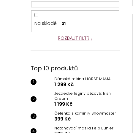
Na skladě
31
ROZBALIT FILTR
Top 10 produktů
Dámská mikina HORSE MAMA
1 299 Kč
Jezdecké legíny béžové: Irish
Cream
1 199 Kč
Čelenka s kamínky Showmaster
399 Kč
Natahovací maska Felix Bühler