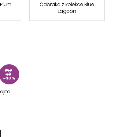
 Plum
Čabraka z kolekce Blue
Lagoon
399
KČ
–30 %
ojito
)
H