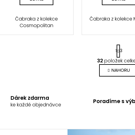
Čabraka z kolekce
Čabraka z kolekce 
Cosmopolitan
S
1
3
t
r
32
položek cel
O
á
v
n
NAHORU
k
l
o
á
v
d
á
a
Dárek zdarma
n
Poradíme s vý
c
í
ke každé objednávce
í
p
r
v