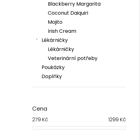
í
Blackberry Margarita
Coconut Daiquiri
i
Mojito
Irish Cream
Lékárničky
Lékárničky
Veterinární potřeby
Poukázky
Doplňky
Cena
279
Kč
1299
Kč