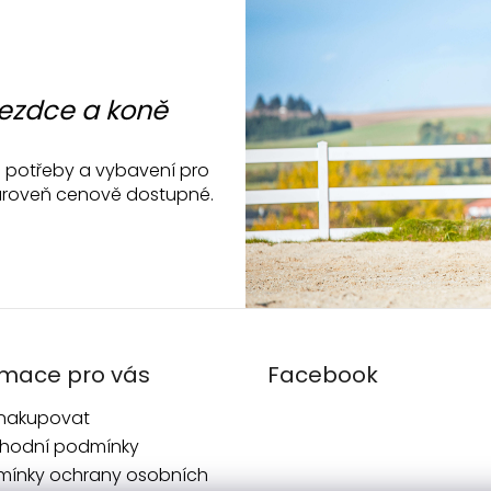
k
y
v
ý
p
jezdce a koně
i
s
ké potřeby a vybavení pro
u
a zároveň cenově dostupné.
rmace pro vás
Facebook
 nakupovat
hodní podmínky
mínky ochrany osobních