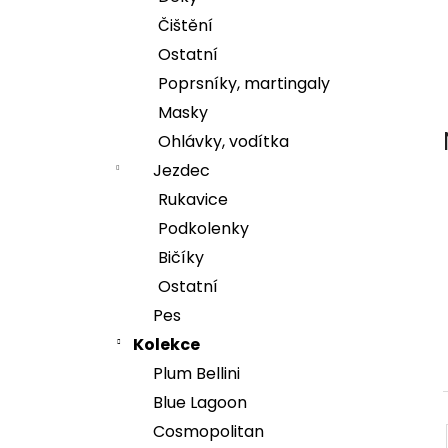
e
Čištění
l
DÁMSKÁ MIKINA HORSE MAMA
Ostatní
1 299 Kč
Poprsníky, martingaly
Masky
Ohlávky, vodítka
Jezdec
Rukavice
Podkolenky
Bičíky
Ostatní
Pes
Kolekce
Plum Bellini
Blue Lagoon
Cosmopolitan