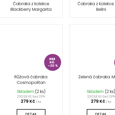
Čabraka z kolekce
Čabraka z kolekce
Blackberry Margarita
Belini
399
KČ
–30 %
Růžová čabraka:
Zelená čabraka: M
Cosmopolitan
Skladem
(2 ks)
Skladem
(2 ks
230,58 Kč bez DPH
230,58 Kč bez DP
279 Kč
279 Kč
/ ks
/ ks
DETAIL
DETAIL