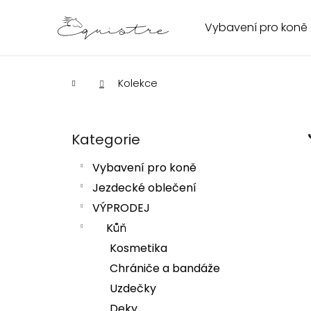
K
Přejít
na
o
Vybavení pro koně
Zpět
Zpět
obsah
š
do
do
í
obchodu
obchodu
k
Domů
Kolekce
P
o
s
Kategorie
Přeskočit
kategorie
t
Vybavení pro koně
HLEDAT
r
Jezdecké oblečení
a
VÝPRODEJ
n
n
Kůň
í
Kosmetika
p
Chrániče a bandáže
a
Uzdečky
n
Deky