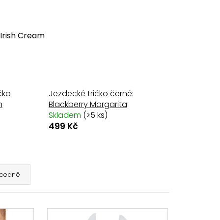
ÍNKY SHOWMASTER
Irish Cream
č
čko
Jezdecké tričko černé:
n
Blackberry Margarita
Skladem
(>5 ks)
499 Kč
cedně