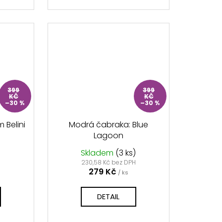
399
399
KČ
KČ
–30 %
–30 %
 Belini
Modrá čabraka: Blue
Lagoon
Skladem
(3 ks)
H
230,58 Kč bez DPH
279 Kč
/ ks
DETAIL